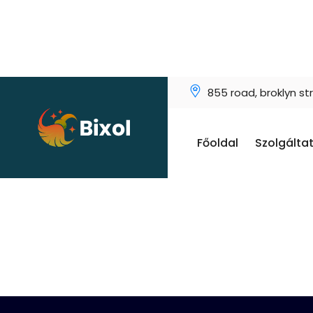
855 road, broklyn st
Főoldal
Szolgálta