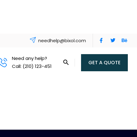
needhelp@bixol.com
Need any help?
GET A QUOTE
Call: (210) 123-451