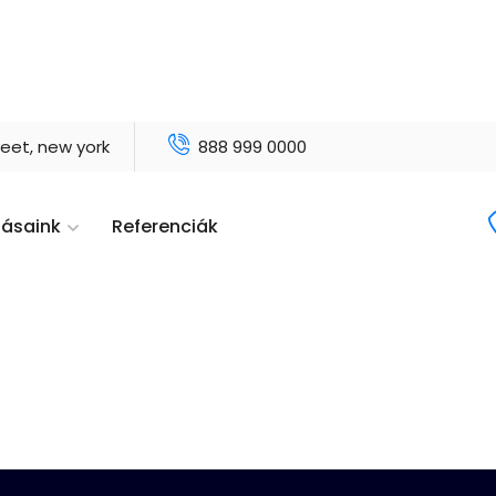
reet, new york
888 999 0000
tásaink
Referenciák