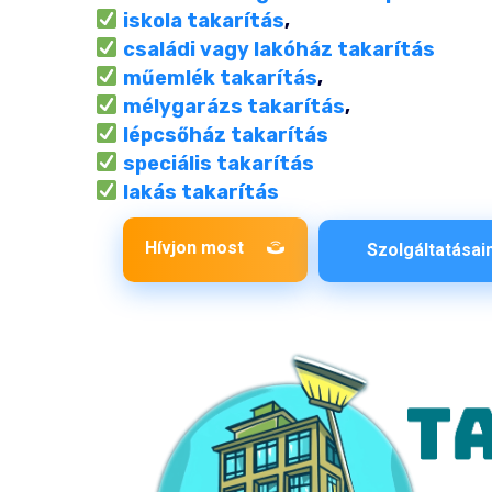
iskola takarítás
,
családi vagy lakóház takarítás
műemlék takarítás
,
mélygarázs
takarítás
,
lépcsőház takarítás
speciális takarítás
lakás takarítás
Hívjon most
Szolgáltatásai