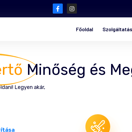
Főoldal
Szolgáltatá
értő
Minőség és Me
ldani! Legyen akár,
rítása