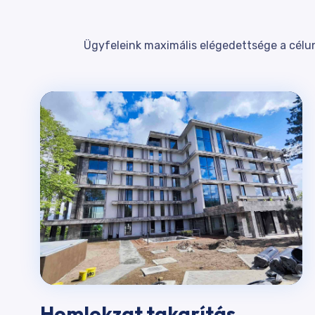
Ügyfeleink maximális elégedettsége a célun
Homlokzat takarítás