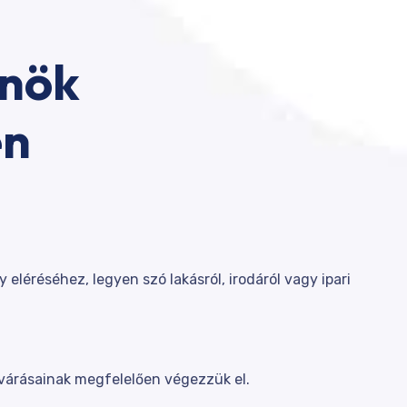
Önök
en
éréséhez, legyen szó lakásról, irodáról vagy ipari
lvárásainak megfelelően végezzük el.