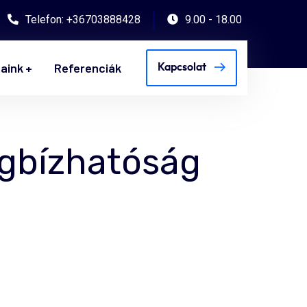
Telefon: +36703888428
9.00 - 18.00
saink
Referenciák
Kapcsolat
gbízhatóság