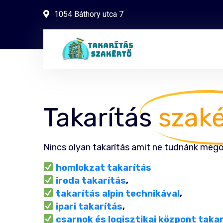
1054 Báthory utca 7
Takarítás
szak
Nincs olyan takarítás amit ne tudnánk mego
homlokzat takarítás
iroda takarítás
,
takarítás alpin technikával
,
ipari takarítás
,
csarnok és logisztikai központ taka