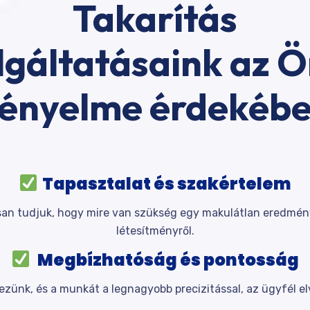
Takarítás
lgáltatásaink az 
ényelme érdekéb
Tapasztalat és szakértelem
an tudjuk, hogy mire van szükség egy makulátlan eredmény el
létesítményről.
Megbízhatóság és pontosság
zünk, és a munkát a legnagyobb precizitással, az ügyfél e