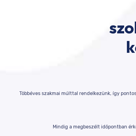
szo
k
Többéves szakmai múlttal rendelkezünk, így pontos
Mindig a megbeszélt időpontban érke