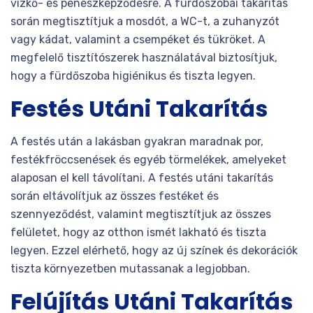
vízkő- és penészképződésre. A fürdőszobai takarítás
során megtisztítjuk a mosdót, a WC-t, a zuhanyzót
vagy kádat, valamint a csempéket és tükröket. A
megfelelő tisztítószerek használatával biztosítjuk,
hogy a fürdőszoba higiénikus és tiszta legyen.
Festés Utáni Takarítás
A festés után a lakásban gyakran maradnak por,
festékfröccsenések és egyéb törmelékek, amelyeket
alaposan el kell távolítani. A festés utáni takarítás
során eltávolítjuk az összes festéket és
szennyeződést, valamint megtisztítjuk az összes
felületet, hogy az otthon ismét lakható és tiszta
legyen. Ezzel elérhető, hogy az új színek és dekorációk
tiszta környezetben mutassanak a legjobban.
Felújítás Utáni Takarítás