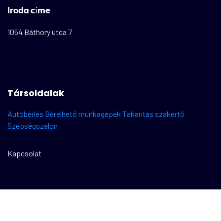
Iroda címe
1054 Báthory utca 7
Társoldalak
Autóbérlés
Bérelhető munkagépek
Takarítás szakértő
Szépségszalon
Kapcsolat
2025 – készítette:
WebSeoMedia.hu