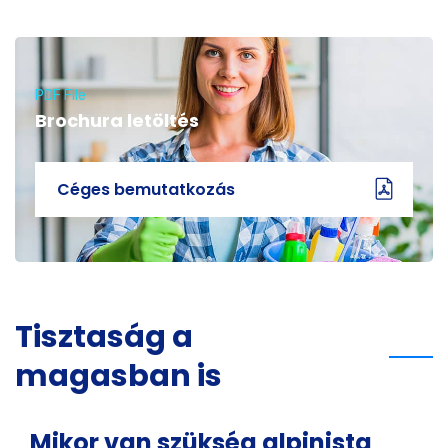
PDF File
Brochura letöltés
Céges bemutatkozás
Tisztaság a
magasban is
Mikor van szükség alpinista