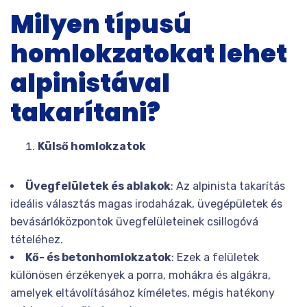
Milyen típusú
homlokzatokat lehet
alpinistával
takarítani?
Külső homlokzatok
Üvegfelületek és ablakok
: Az alpinista takarítás
ideális választás magas irodaházak, üvegépületek és
bevásárlóközpontok üvegfelületeinek csillogóvá
tételéhez.
Kő- és betonhomlokzatok
: Ezek a felületek
különösen érzékenyek a porra, mohákra és algákra,
amelyek eltávolításához kíméletes, mégis hatékony