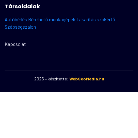
Társoldalak
Autóbérlés
Bérelhető munkagépek
Takarítás szakértő
Szépségszalon
Kapcsolat
2025 – készítette:
WebSeoMedia.hu